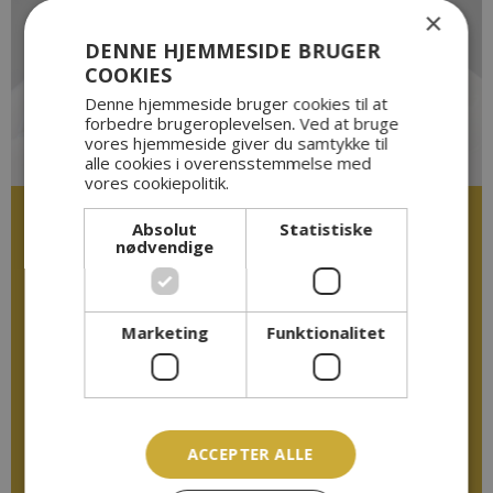
×
BEHANDLINGER
DENNE HJEMMESIDE BRUGER
VI TILBYDER
COOKIES
Denne hjemmeside bruger cookies til at
LÆS MERE
forbedre brugeroplevelsen. Ved at bruge
vores hjemmeside giver du samtykke til
alle cookies i overensstemmelse med
vores cookiepolitik.
Absolut
Statistiske
nødvendige
Marketing
Funktionalitet
VIDSTE DU, AT
VI HAR EN KÆBEKIRURG TILKNYTTET KLINIKKEN?
Læs mere
ACCEPTER ALLE