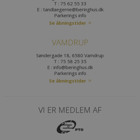
T :
75 62 55 33
E :
tandlaegerne@beringhus.dk
Parkerings info
Se åbningstider
VAMDRUP
Søndergade 18, 6580 Vamdrup
T :
75 58 25 35
E :
info@beringhus.dk
Parkerings info
Se åbningstider
VI ER MEDLEM AF