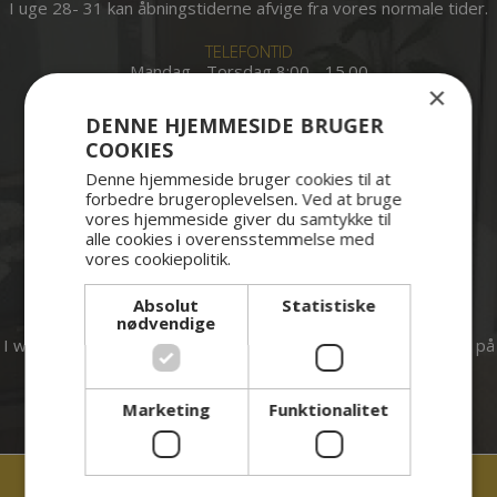
I uge 28- 31 kan åbningstiderne afvige fra vores normale tider.
TELEFONTID
Mandag - Torsdag 8:00 - 15.00
×
Fredag : 8:00 - 12:00
DENNE HJEMMESIDE BRUGER
I sommerferien er der følgende telefontider:
COOKIES
Uge 30:
Mandag: Lukket
Denne hjemmeside bruger cookies til at
Tirsdag - torsdag 8.00 - 14.00
forbedre brugeroplevelsen. Ved at bruge
vores hjemmeside giver du samtykke til
Fredag 8.00-12.00
alle cookies i overensstemmelse med
vores cookiepolitik.
uge 31:
Mandag til Torsdag: 8.00-14.00
Fredag 8.00 - 12.00
Absolut
Statistiske
nødvendige
I weekenden og på helligdage kan tandlægevagten kontaktes på
tlf: 99440809
Marketing
Funktionalitet