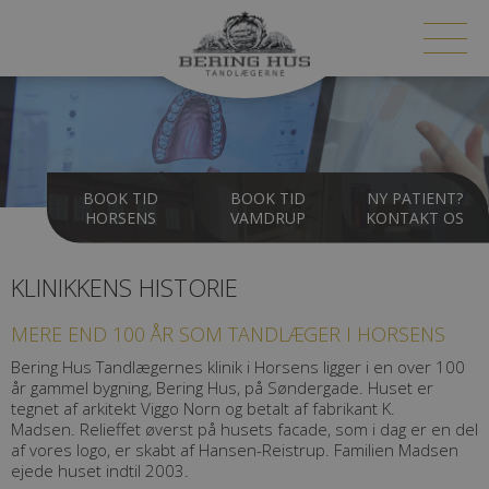
BOOK TID
BOOK TID
NY PATIENT?
HORSENS
VAMDRUP
KONTAKT OS
KLINIKKENS HISTORIE
MERE END 100 ÅR SOM TANDLÆGER I HORSENS
Bering Hus Tandlægernes klinik i Horsens ligger i en over 100
år gammel bygning, Bering Hus, på Søndergade. Huset er
tegnet af arkitekt Viggo Norn og betalt af fabrikant K.
Madsen. Relieffet øverst på husets facade, som i dag er en del
af vores logo, er skabt af Hansen-Reistrup. Familien Madsen
ejede huset indtil 2003.