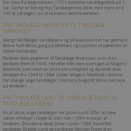
Der blev fra begyndelsen i 1911 indrettet tandlægeklinik på 1.
sal. Derfor er Bering Hus Tandlægernes klinik med mere end
100 år på bagen, en af Horsens’ ældste klinikker.
FRA TANDLÆGE ANDRESEN TIL TANDLÆGE
MARKHOLT
Mange tandlæger, tandplejere og klinikassistenter har gennem
årene haft deres gang på klinikken, og tusindvis af patienter er
blevet behandlet.
Klinikken blev etableret af Tandlæge Andresen, som drev
klinikken frem til 1945. Herefter blev den overtaget af Mogens
Markholt, som med sin store personlighed og dynamik drev
klinikken fra 1945 til 1984. Under Mogens Markholts ledelse
har mange unge tandlæger i Horsens begyndt deres karriere
på klinikken.
FRA TANDLÆGE LUND TIL TANDLÆGE THEM OG
TANDLÆGE LINDKÆR
En af disse unge tandlæger var Johan Lund. Efter at have
været medejer i nogle år, blev han i 1984 eneejer af
klinikken. Desværre døde Johan Lund i 1988, hvorefter
tandlæge Birgitte Lund og tandlæge Michael Them drev