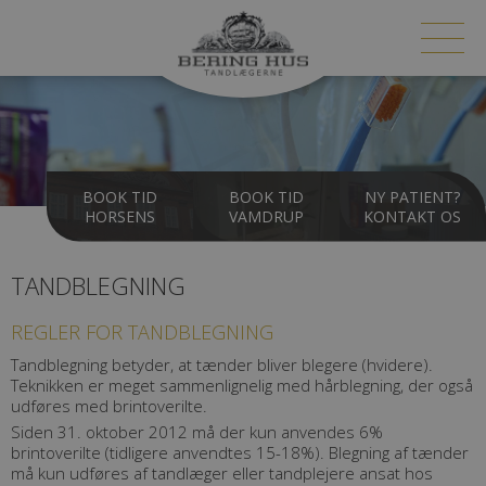
BOOK TID
BOOK TID
NY PATIENT?
HORSENS
VAMDRUP
KONTAKT OS
TANDBLEGNING
REGLER FOR TANDBLEGNING
Tandblegning betyder, at tænder bliver blegere (hvidere).
Teknikken er meget sammenlignelig med hårblegning, der også
udføres med brintoverilte.
Siden 31. oktober 2012 må der kun anvendes 6%
brintoverilte (tidligere anvendtes 15-18%). Blegning af tænder
må kun udføres af tandlæger eller tandplejere ansat hos