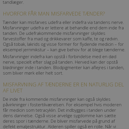
tandlæger.
HVORFOR FÅR MAN MISFARVEDE TÆNDER?
Tænder kan misfarves udefra eller indefra via tandens nerve.
Misfarvninger udefra er lettere at behandle end dem inde fra
tanden. De udefrakommende misfarvninger skyldes
farvestoffer fra mad og drikkevarer som kaffe, te og rødvin.
Også tobak, lakrids og visse former for flydende medicin – for
eksempel jernmikstur – kan give behov for at blege tænderne.
Misfarvninger indefra kan opstå i forbindelse med en død
nerve, specielt efter slag på tanden. Herved kan der opstå
blødninger inde i tanden. Blodpigmenter kan aflejres i tanden,
som bliver mørk eller helt sort.
MISFARVNING AF TÆNDERNE ER EN NATURLIG DEL
AF LIVET
De inde fra kommende misfarvninger kan også skyldes
påvirkninger i fostertilværelsen. For eksempel hvis moderen
får medicin som tetracyklin. Det indbygges i tanden under
dens dannelse. Også visse arvelige sygdomme kan sætte
deres spor i tænderne. De bliver misfarvede på grund af
defekt emaljestruktur. Alderen spiller også en rolle. Når vi