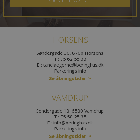
BOOK TID I VAMDRUP
HORSENS
Søndergade 30, 8700 Horsens
T :
75 62 55 33
E :
tandlaegerne@beringhus.dk
Parkerings info
Se åbningstider
VAMDRUP
Søndergade 18, 6580 Vamdrup
T :
75 58 25 35
E :
info@beringhus.dk
Parkerings info
Se åbningstider