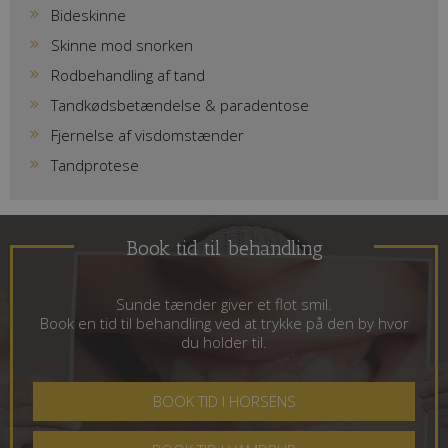
Bideskinne
Skinne mod snorken
Rodbehandling af tand
Tandkødsbetændelse & paradentose
Fjernelse af visdomstænder
Tandprotese
Book tid til behandling
Sunde tænder giver et flot smil.
Book en tid til behandling ved at trykke på den by hvor
du holder til.
BOOK TID I HORSENS