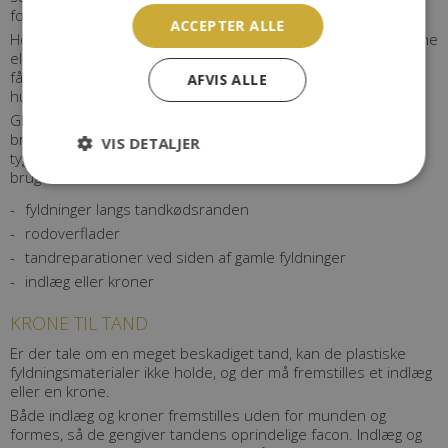
forebygge caries ved en fyldningskant.
ACCEPTER ALLE
Hos personer, der har svært ved at holde tænderne helt rene
eller ikke producerer så meget spyt i munden og derved let
får caries, kan glasionomercement være med til at forebygge
AFVIS ALLE
huller i tænderne.
Glasionomercement er ikke så stærkt som plast og derfor
bruger vi det ikke til at reparere huller i tænderne på
VIS DETALJER
tyggefladerne. Derimod er glasionomercement velegnet til
brug ved:
fyldninger langs tandkødsranden
rodoverflader
tandreparationer ved siden af gamle fyldninger
indlæg eller kroner
KRONE TIL TAND
Er der tale om en meget beskadiget tand, kan de plastiske
fyldningsmaterialer ikke holde, og der må fremstilles et indlæg
eller en krone.
Både indlæg og kroner fremstilles uden for munden og
formes, så de gengiver tandens oprindelige facon. Indlæg og