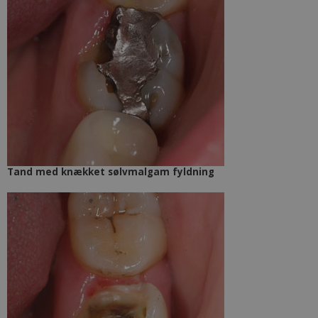
Tand med knækket sølvmalgam fyldning