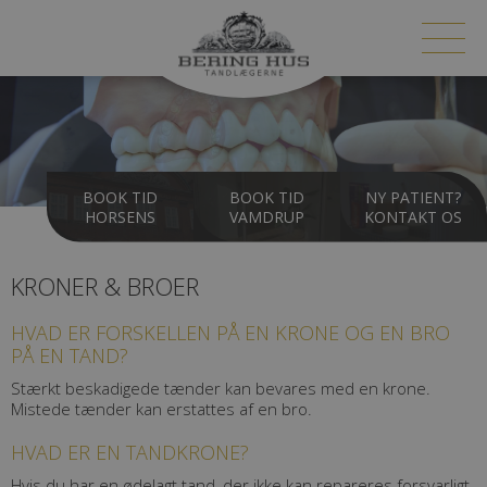
BOOK TID
BOOK TID
NY PATIENT?
HORSENS
VAMDRUP
KONTAKT OS
KRONER & BROER
HVAD ER FORSKELLEN PÅ EN KRONE OG EN BRO
PÅ EN TAND?
Stærkt beskadigede tænder kan bevares med en krone.
Mistede tænder kan erstattes af en bro.
HVAD ER EN TANDKRONE?
Hvis du har en ødelagt tand, der ikke kan repareres forsvarligt