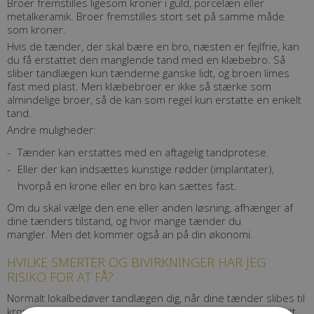
Broer fremstilles ligesom kroner i guld, porcelæn eller
metalkeramik. Broer fremstilles stort set på samme måde
som kroner.
Hvis de tænder, der skal bære en bro, næsten er fejlfrie, kan
du få erstattet den manglende tand med en klæbebro. Så
sliber tandlægen kun tænderne ganske lidt, og broen limes
fast med plast. Men klæbebroer er ikke så stærke som
almindelige broer, så de kan som regel kun erstatte en enkelt
tand.
Andre muligheder:
Tænder kan erstattes med en aftagelig tandprotese.
Eller der kan indsættes kunstige rødder (implantater),
hvorpå en krone eller en bro kan sættes fast.
Om du skal vælge den ene eller anden løsning, afhænger af
dine tænders tilstand, og hvor mange tænder du
mangler. Men det kommer også an på din økonomi.
HVILKE SMERTER OG BIVIRKNINGER HAR JEG
RISIKO FOR AT FÅ?
Normalt lokalbedøver tandlægen dig, når dine tænder slibes til
kroner og broer. Bagefter vil du som regel ikke mærke noget,