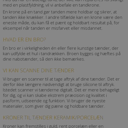
med en plastfyldning, vil vi anbefale en tandkrone.
En krone på en tand gør tanden mere holdbar og sikrer, at
tanden ikke knækker. I andre tilfælde kan en krone være den
eneste måde, du kan få et pænt og holdbart resultat på, for
eksempel når tanden er misfarvet eller misdannet.
HVAD ER EN BRO?
En bro er i virkeligheden én eller flere kunstige tænder, der
kan udfylde et hul i tandrækken. Broen bygges og hæftes på
dine nabotænder, så den ikke bemærkes.
VI KAN SCANNE DINE TÆNDER
Vi bruger en scanner til at tage aftryk af dine tænder. Det er
derfor ikke længere nødvendigt at bruge silicone til aftryk.
Istedet scanner vi tænderne digitalt. Det er mere behageligt
for dig, og vi kan skabe ekstrem præcision og kvalitet i
pasform, udseende og funktion. Vi bruger de nyeste
materialer, som giver dig pæne og holdbare tænder.
KRONER TIL TÆNDER KERAMIK/PORCELÆN
Kroner kan fremstilles i guld, rent porcelæn eller en